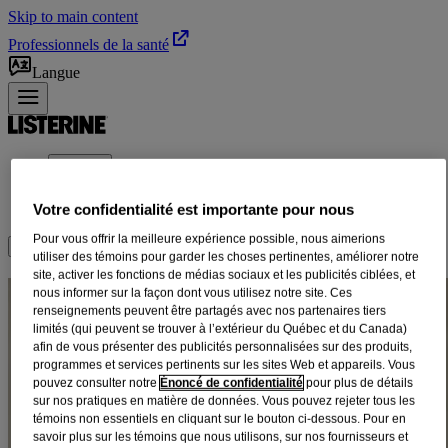
Skip to main content
Professionnels de la santé
Langue
Produits
SOINS BUCCODENTAIRES
®
Votre confidentialité est importante pour nous
À PROPOS DE LISTERINE
Pour vous offrir la meilleure expérience possible, nous aimerions
Où acheter
utiliser des témoins pour garder les choses pertinentes, améliorer notre
site, activer les fonctions de médias sociaux et les publicités ciblées, et
CONSEILS DE SOINS
nous informer sur la façon dont vous utilisez notre site. Ces
renseignements peuvent être partagés avec nos partenaires tiers
BUCCODENTAIRES POUR
limités (qui peuvent se trouver à l’extérieur du Québec et du Canada)
afin de vous présenter des publicités personnalisées sur des produits,
LES ENFANTS
programmes et services pertinents sur les sites Web et appareils. Vous
pouvez consulter notre
Énoncé de confidentialité
pour plus de détails
sur nos pratiques en matière de données. Vous pouvez rejeter tous les
témoins non essentiels en cliquant sur le bouton ci-dessous. Pour en
Trier par
savoir plus sur les témoins que nous utilisons, sur nos fournisseurs et