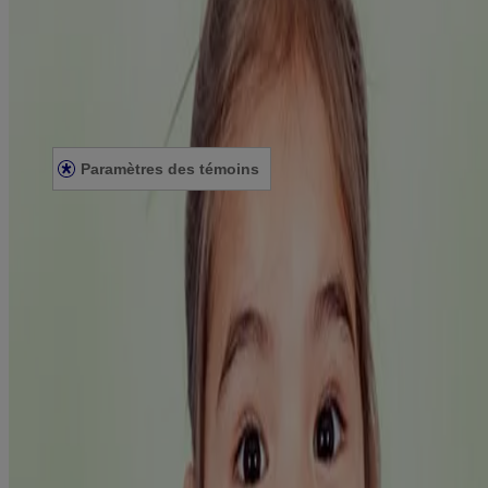
Plan du site
Mentions légales
Conditions générales
Énoncé de confidentialité
Énoncé sur l’accessibilité
Paramètres des témoins
© Kenvue Canada Inc. 2025. Tous droits réservés. Ce site Web est
destiné aux visiteurs du Canada. Les marques de tiers utilisées ici
sont des marques de commerce de leurs propriétaires respectifs.
Assurez-vous que ce produit vous convient. Lisez et respectez
toujours l'étiquette.