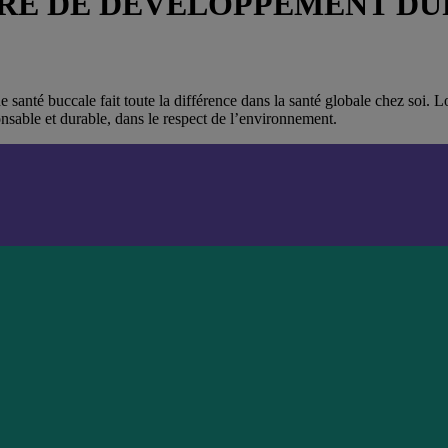
IÈRE DE DÉVELOPPEMENT DU
nté buccale fait toute la différence dans la santé globale chez soi. L
nsable et durable, dans le respect de l’environnement.
illeur plastique recyclé dans le monde, et nos bouteilles en PET transp
cyclez, afin d’éviter qu’il ne se retrouve dans la nature.
, et cet engagement va au-delà de LISTERINE®. Découvrez comment Kenvu