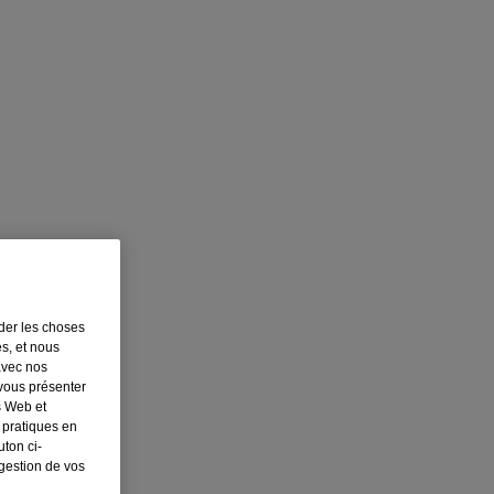
rder les choses
es, et nous
avec nos
 vous présenter
s Web et
 pratiques en
ton ci-
 gestion de vos