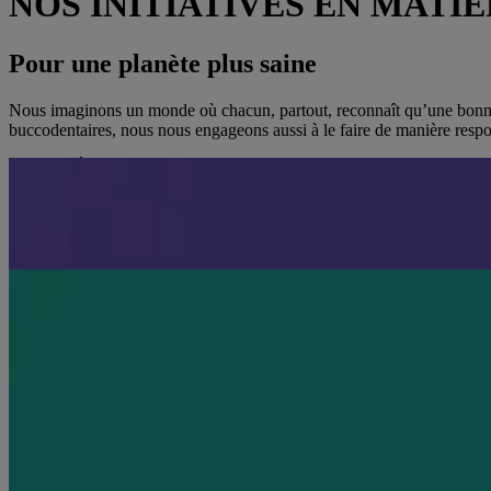
NOS INITIATIVES EN MAT
Pour une planète plus saine
Nous imaginons un monde où chacun, partout, reconnaît qu’une bonne sa
buccodentaires, nous nous engageons aussi à le faire de manière respo
NOUS RÉDUISONS NOTRE EMPREINTE PLASTIQUE
Nos bouteilles transparentes LISTERINE® sont fabriquées à partir le me
N’oubliez pas de laisser le bouchon SUR la bouteille lorsque vous la re
NOTRE ENGAGEMENT
Nous reconnaissons notre responsabilité à bâtir un avenir plus sain
EN SAVOIR PLUS