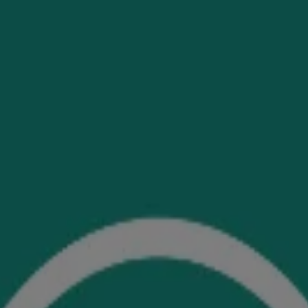
iné aux visiteurs du Canada. Les marques de tiers utilisées ici sont de