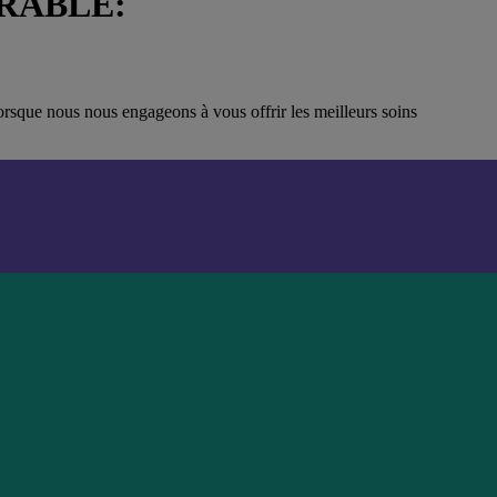
RABLE:
orsque nous nous engageons à vous offrir les meilleurs soins
arent sont recyclables dans la plupart des épiceries.
e agit concrètement pour améliorer l’état de notre planète.