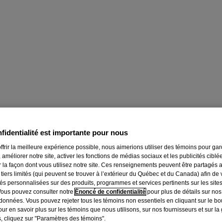
fidentialité est importante pour nous
ffrir la meilleure expérience possible, nous aimerions utiliser des témoins pour ga
 améliorer notre site, activer les fonctions de médias sociaux et les publicités ciblé
r la façon dont vous utilisez notre site. Ces renseignements peuvent être partagés 
 tiers limités (qui peuvent se trouver à l’extérieur du Québec et du Canada) afin de
tés personnalisées sur des produits, programmes et services pertinents sur les site
Vous pouvez consulter notre
Énoncé de confidentialité
pour plus de détails sur nos
données. Vous pouvez rejeter tous les témoins non essentiels en cliquant sur le bou
ur en savoir plus sur les témoins que nous utilisons, sur nos fournisseurs et sur la
, cliquez sur "Paramètres des témoins".