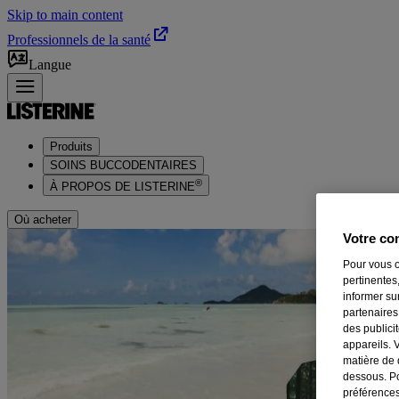
Skip to main content
Professionnels de la santé
Langue
Produits
SOINS BUCCODENTAIRES
®
À PROPOS DE LISTERINE
Où acheter
Votre con
Pour vous o
pertinentes,
informer su
partenaires
des publici
appareils. 
matière de 
dessous. Po
préférences