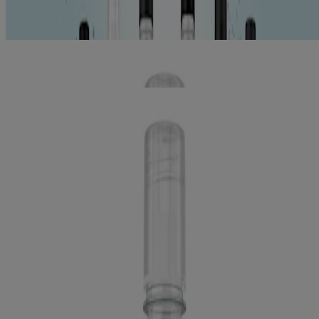
Prévention de la carie (2)
2
Articles
Supprimer les filtres
®
®
Rince-bouche LISTERINE
SMART RINSE
Gomme à bulles
®
Rince-bouche LISTERINE SMART RINSE
Menthe
Notre compagnie
Notre héritage
Nous joindre
Plan du site
Mentions légales