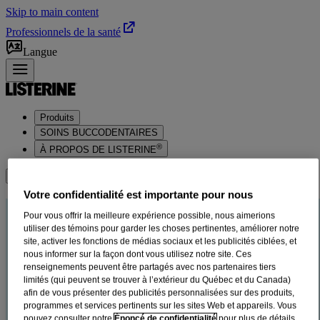
Skip to main content
Professionnels de la santé
Langue
Produits
SOINS BUCCODENTAIRES
®
À PROPOS DE LISTERINE
Où acheter
Votre confidentialité est importante pour nous
Rince-bouche pour enfants
Pour vous offrir la meilleure expérience possible, nous aimerions
utiliser des témoins pour garder les choses pertinentes, améliorer notre
®
LISTERINE Smart Rinse
site, activer les fonctions de médias sociaux et les publicités ciblées, et
nous informer sur la façon dont vous utilisez notre site. Ces
renseignements peuvent être partagés avec nos partenaires tiers
limités (qui peuvent se trouver à l’extérieur du Québec et du Canada)
Filtres
afin de vous présenter des publicités personnalisées sur des produits,
programmes et services pertinents sur les sites Web et appareils. Vous
Trier par
pouvez consulter notre
Énoncé de confidentialité
pour plus de détails