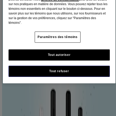
sur nos pratiques en matière de données. Vous pouvez rejeter tous les
Filtres
témoins non essentiels en cliquant sur le bouton ci-dessous. Pour en
Trier par
savoir plus sur les témoins que nous utilisons, sur nos fournisseurs et
sur la gestion de vos préférences, cliquez sur "Paramètres des
témoins".
Afficher tout
Afficher tout (2)
Paramètres des témoins
Gammes de produits
Tout autoriser
LISTERINE SMART RINSE® pour enfants (2)
Rince-bouche sans alcool (2)
Tout refuser
Stade de la vie
Enfants de 6 ans et plus (2)
Symptômes
Gingivite (2)
Mauvaise haleine (2)