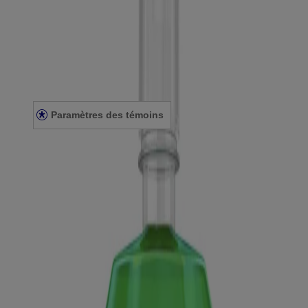
Plan du site
Mentions légales
Conditions générales
Énoncé de confidentialité
Énoncé sur l’accessibilité
Paramètres des témoins
© Kenvue Canada Inc. 2025. Tous droits réservés. Ce site Web est
destiné aux visiteurs du Canada. Les marques de tiers utilisées ici
sont des marques de commerce de leurs propriétaires respectifs.
Assurez-vous que ce produit vous convient. Lisez et respectez
toujours l'étiquette.