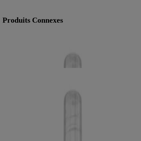
Produits Connexes
®
Rince-bouche LISTERINE SMART RINSE
Menthe
Swipe to Shop
®
Rince-bouche LISTERINE SMART RINSE
Menthe
Notre compagnie
Notre héritage
Nous joindre