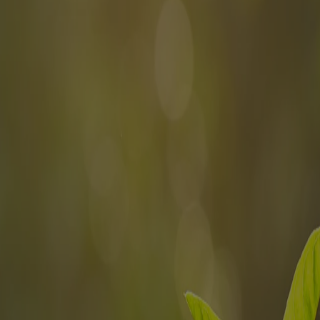
iné aux visiteurs du Canada. Les marques de tiers utilisées ici sont de