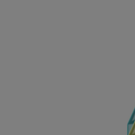
Rincer, Coter, Évaluer
Laissez un Commentaire et une Cote – dites-nous ce que vous en pen
Cotes + Commentaires