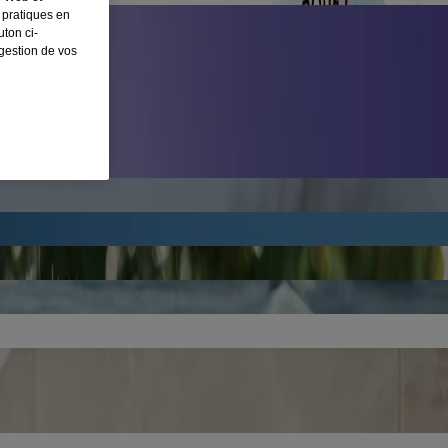
 pratiques en
ton ci-
 gestion de vos
IRE*
 suivre le mode d'emploi.