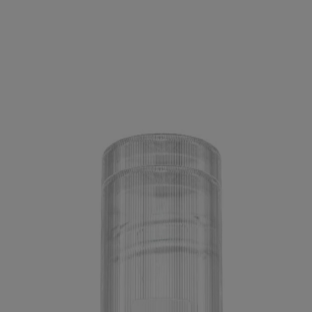
®
ULTRACLEAN
PROTECTION GENCIVES ZERO
®
EAN
Protection antitaches
®
T
HÉ VERT ZERO