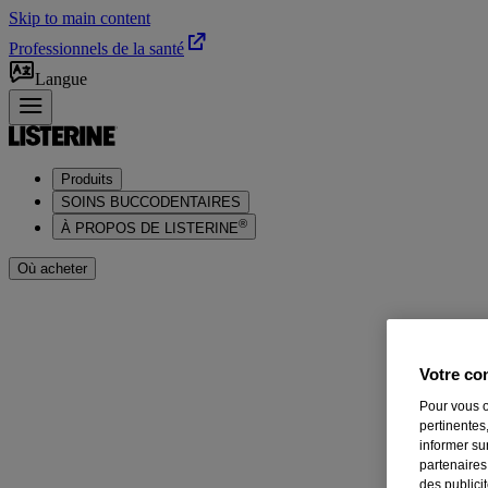
Skip to main content
Professionnels de la santé
Langue
Produits
SOINS BUCCODENTAIRES
®
À PROPOS DE LISTERINE
Où acheter
Solutions avancées et ciblées
Votre con
VOICI LE NOUVEAU LISTERINE® CLINICAL SOLUTIONS™
Nos meilleurs rince-bouches pour la santé des gencives, la force de l'éma
Pour vous o
pertinentes,
†
Sondage ProVoice IQVIA, mai 2024. *par rapport au reste du portefe
informer su
©
Kenvue Canada Inc. 2025
partenaires
des publici