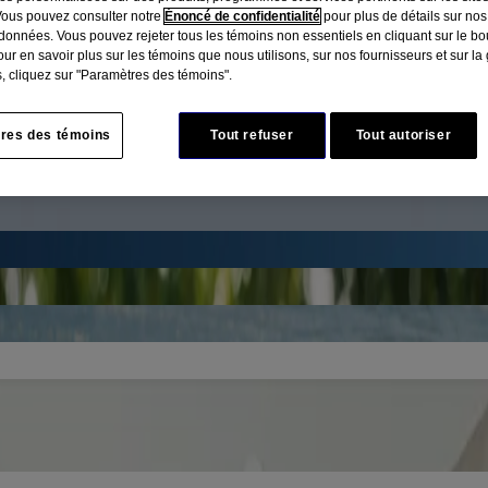
Vous pouvez consulter notre
Énoncé de confidentialité
pour plus de détails sur nos
données. Vous pouvez rejeter tous les témoins non essentiels en cliquant sur le bou
ur en savoir plus sur les témoins que nous utilisons, sur nos fournisseurs et sur la
U-DESSUS DE LA GENCIVE QUE LA SOIE DENTA
, cliquez sur "Paramètres des témoins".
cer la brosse à dents ou la soie dentaire. Toujours lire l'étiquette et
res des témoins
Tout refuser
Tout autoriser
®
RE ZERO