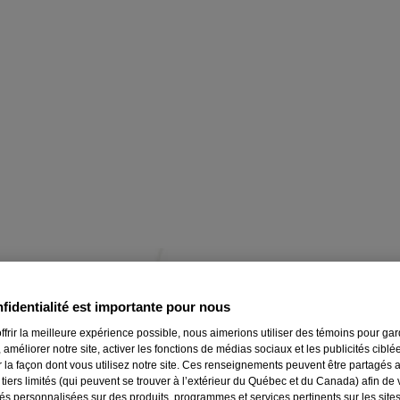
fidentialité est importante pour nous
.
il, les dents sensibles et l'haleine fraîche!
ffrir la meilleure expérience possible, nous aimerions utiliser des témoins pour ga
 améliorer notre site, activer les fonctions de médias sociaux et les publicités ciblé
uille Listerine
r la façon dont vous utilisez notre site. Ces renseignements peuvent être partagés 
 tiers limités (qui peuvent se trouver à l’extérieur du Québec et du Canada) afin de
tés personnalisées sur des produits, programmes et services pertinents sur les site