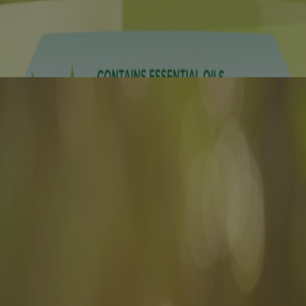
érifier vos paramètres de témoins pour permettre l'accès.
TÉ BUCCODENTAIRE ET NOTRE PLANÈ