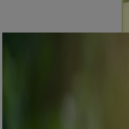
Le contenu est limité par les paramètres de confidentialité. Veuillez v
NOUS AIDONS À PROTÉGER LA SAN
Notre compagnie
Notre héritage
Nous joindre
Plan du site
Mentions légales
Conditions générales