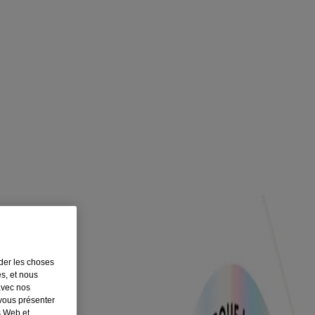
rder les choses
es, et nous
avec nos
 vous présenter
s Web et