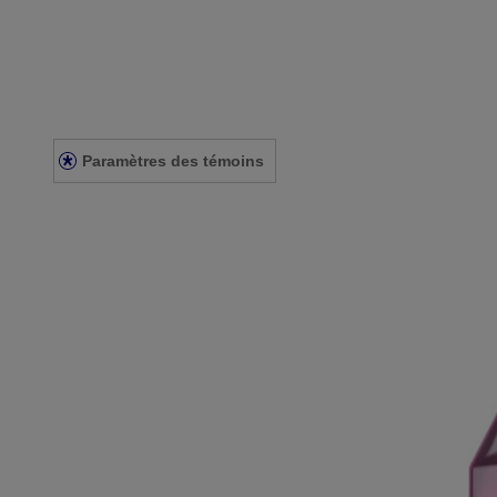
Mentions légales
Conditions générales
Énoncé de confidentialité
Énoncé sur l’accessibilité
Paramètres des témoins
© Kenvue Canada Inc. 2025. Tous droits réservés. Ce site Web est dest
que ce produit vous convient. Lisez et respectez toujours l'étiquette.