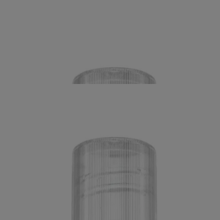
®
EAN
Protection de l’émail
®
RE
®
EAN
Protection de l’émail
®
RE