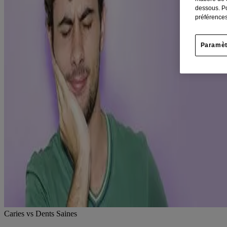
dessous. Po
préférences
Paramèt
Caries vs Dents Saines