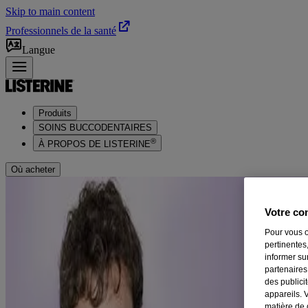
Skip to main content
Professionnels de la santé
Langue
Produits
SOINS BUCCODENTAIRES
®
À PROPOS DE LISTERINE
Où acheter
Votre con
Pour vous o
pertinentes,
informer su
partenaires
des publici
appareils. 
matière de 