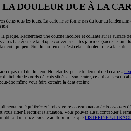
 LA DOULEUR DUE À LA CAR
 vos dents tous les jours. La carie ne se forme pas du jour au lendemain;
sible.
 la plaque. Recherchez une couche incolore et collante sur la surface d
z. Les bactéries de la plaque convertissent les glucides (sucres et am
a dent, qui peut être douloureux – c’est cela la douleur due à la carie.
auser pas mal de douleur. Ne retardez pas le traitement de la carie -
si v
e d’atteindre les nerfs délicats situés en son centre, ce qui causera un ab
eut-être même vous faire extraire la dent atteinte.
alimentation équilibrée et limitez votre consommation de boissons et d’
eut vous aider à rectifier la situation. Vous pouvez aussi contribuer à rem
en utilisant un rince-bouche au fluorure tel que
LISTERINE ULTRACLEA