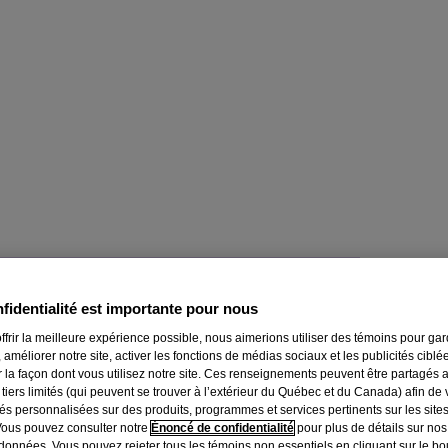
fidentialité est importante pour nous
ffrir la meilleure expérience possible, nous aimerions utiliser des témoins pour ga
 améliorer notre site, activer les fonctions de médias sociaux et les publicités ciblé
r la façon dont vous utilisez notre site. Ces renseignements peuvent être partagés 
 tiers limités (qui peuvent se trouver à l’extérieur du Québec et du Canada) afin de
tés personnalisées sur des produits, programmes et services pertinents sur les site
Vous pouvez consulter notre
Énoncé de confidentialité
pour plus de détails sur nos
données. Vous pouvez rejeter tous les témoins non essentiels en cliquant sur le bou