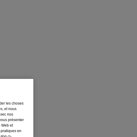
rder les choses
es, et nous
avec nos
 vous présenter
s Web et
 pratiques en
ton ci-