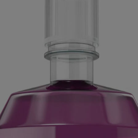
iné aux visiteurs du Canada. Les marques de tiers utilisées ici sont de