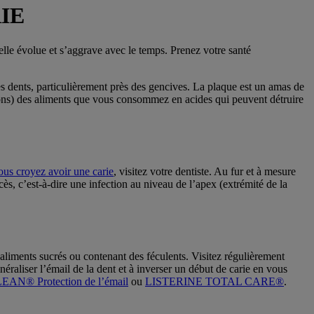
IE
 elle évolue et s’aggrave avec le temps. Prenez votre santé
es dents, particulièrement près des gencives. La plaque est un amas de
idons) des aliments que vous consommez en acides qui peuvent détruire
ous croyez avoir une carie
, visitez votre dentiste. Au fur et à mesure
cès, c’est-à-dire une infection au niveau de l’apex (extrémité de la
aliments sucrés ou contenant des féculents. Visitez régulièrement
inéraliser l’émail de la dent et à inverser un début de carie en vous
N® Protection de l’émail
ou
LISTERINE TOTAL CARE®
.