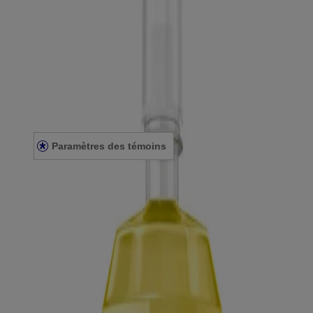
Notre héritage
Nous joindre
Plan du site
Mentions légales
Conditions générales
Énoncé de confidentialité
Énoncé sur l’accessibilité
Paramètres des témoins
© Kenvue Canada Inc. 2025. Tous droits réservés. Ce site Web est
destiné aux visiteurs du Canada. Les marques de tiers utilisées ici
sont des marques de commerce de leurs propriétaires respectifs.
Assurez-vous que ce produit vous convient. Lisez et respectez
toujours l'étiquette.