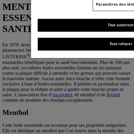
MENTHOL – HUILES
Paramètres des tém
ESSENTIELLES POUR LA
Tout autoriser
SANTÉ BUCCODENTAIRE
r
Tout refuser
En 1879, deux chercheurs – le D
Joseph Lawrence et le
pharmacien Jordan Lambert – ont conjugué leurs efforts pour créer
®
LISTERINE
, une formule efficace à base de trois huiles
essentielles bénéfiques pour la santé buccodentaire. Plus de 100 ans
plus tard, ces mêmes huiles essentielles forment un trio puissant
contre la plaque difficile à atteindre et les germes qui peuvent causer
la mauvaise haleine. Aucun autre rince-bouche n’offre cette formule
exclusive à base d’huiles essentielles. Il pénètre en profondeur dans
la plaque pour la réduire et aider à garder votre bouche propre et
saine. L’association fixe d’
eucalyptol
, de menthol et de
thymol
continue de produire des résultats exceptionnels.
Menthol
Cette huile essentielle est reconnue pour ses propriétés antigermes.
Elle est identique au menthol que l’on trouve dans la menthe des